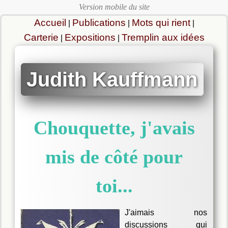
Accueil
Publications
Mots qui rient
|
|
|
Carterie
Expositions
Tremplin aux idées
|
|
Judith Kauffmann
Chouquette, j'avais
mis de côté pour
toi...
J'aimais nos
discussions qui